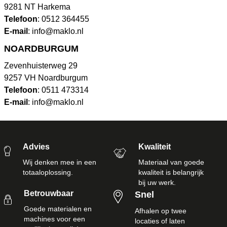
9281 NT Harkema
Telefoon
:
0512 364455
E-mail
:
info@maklo.nl
NOARDBURGUM
Zevenhuisterweg 29
9257 VH Noardburgum
Telefoon
:
0511 473314
E-mail
:
info@maklo.nl
Advies
Kwaliteit
Wij denken mee in een
Materiaal van goede
totaaloplossing.
kwaliteit is belangrijk
bij uw werk.
Betrouwbaar
Snel
Goede materialen en
Afhalen op twee
machines voor een
locaties of laten