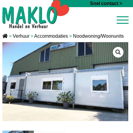
Ga naar de inhoud
Snel contact >
>
Verhuur
>
Accommodaties
>
Noodwoning/Woonunits