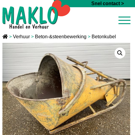
Ga naar de inhoud
Snel contact >
>
Verhuur
>
Beton-&steenbewerking
>
Betonkubel