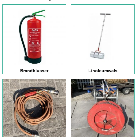
Brandblusser
Linoleumwals