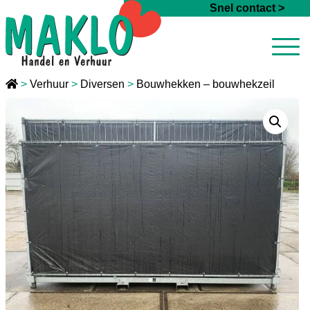
Ga naar de inhoud
Snel contact >
>
Verhuur
>
Diversen
>
Bouwhekken – bouwhekzeil