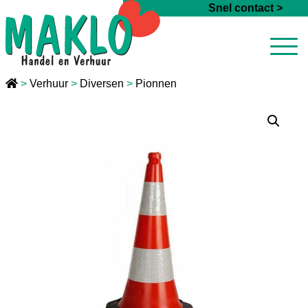
Ga naar de inhoud
Snel contact >
>
Verhuur
>
Diversen
>
Pionnen