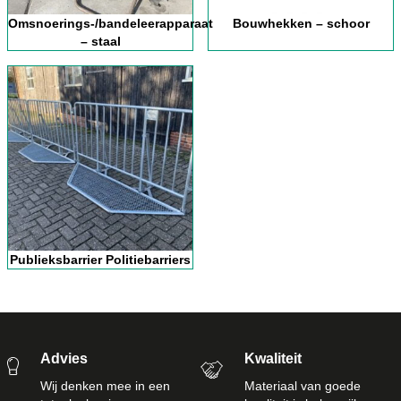
Omsnoerings-/bandeleerapparaat
Bouwhekken – schoor
– staal
Publieksbarrier Politiebarriers
Advies
Kwaliteit
Wij denken mee in een
Materiaal van goede