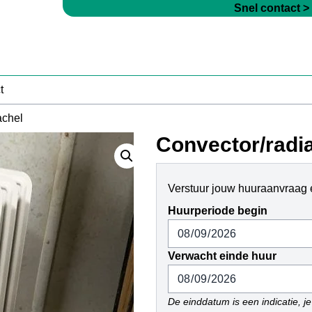
Snel contact >
t
achel
Convector/radia
Verstuur jouw huuraanvraag e
Huurperiode begin
Verwacht einde huur
De einddatum is een indicatie, je 