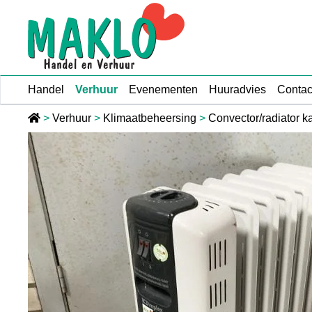
Ga naar de inhoud
Handel
Verhuur
Evenementen
Huuradvies
Contac
>
Verhuur
>
Klimaatbeheersing
>
Convector/radiator k