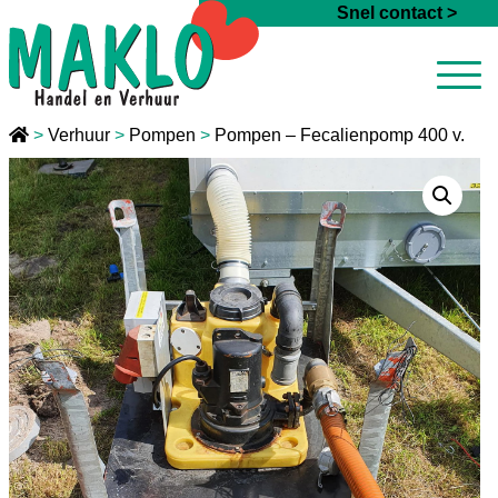
Ga naar de inhoud
Snel contact >
>
Verhuur
>
Pompen
>
Pompen – Fecalienpomp 400 v.