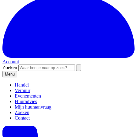
Account
Zoeken
Menu
Handel
Verhuur
Evenementen
Huuradvies
Mijn huuraanvraag
Zoeken
Contact