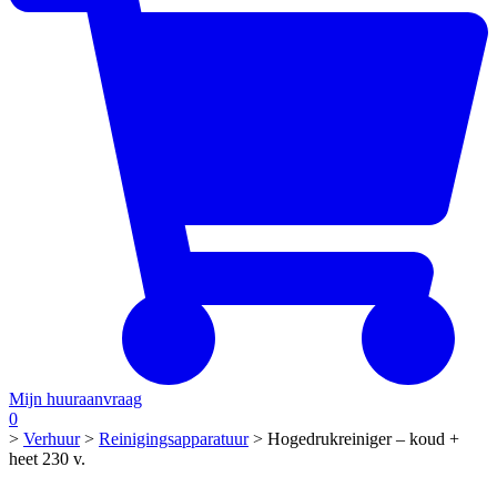
Mijn huuraanvraag
0
>
Verhuur
>
Reinigingsapparatuur
>
Hogedrukreiniger – koud +
heet 230 v.