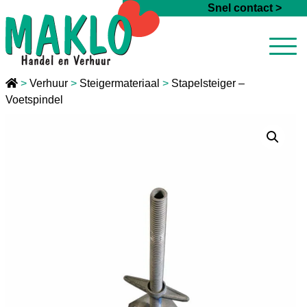
Ga naar de inhoud
Snel contact >
>
Verhuur
>
Steigermateriaal
>
Stapelsteiger –
Voetspindel