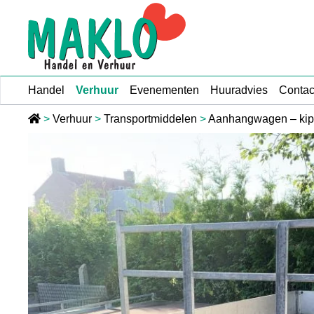
Ga naar de inhoud
Handel
Verhuur
Evenementen
Huuradvies
Contac
>
Verhuur
>
Transportmiddelen
>
Aanhangwagen – kipp