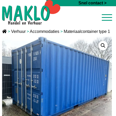
Ga naar de inhoud
Snel contact >
>
Verhuur
>
Accommodaties
>
Materiaalcontainer type 1