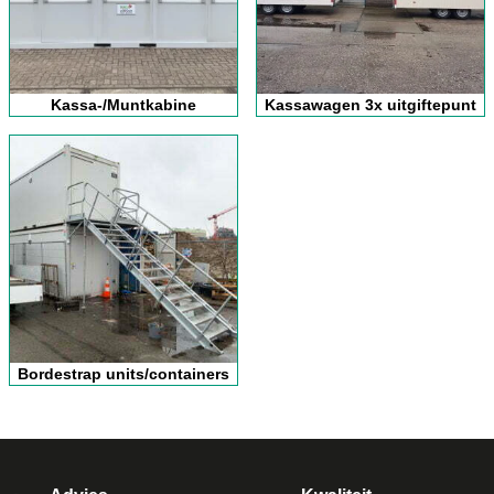
Kassa-/Muntkabine
Kassawagen 3x uitgiftepunt
Bordestrap units/containers