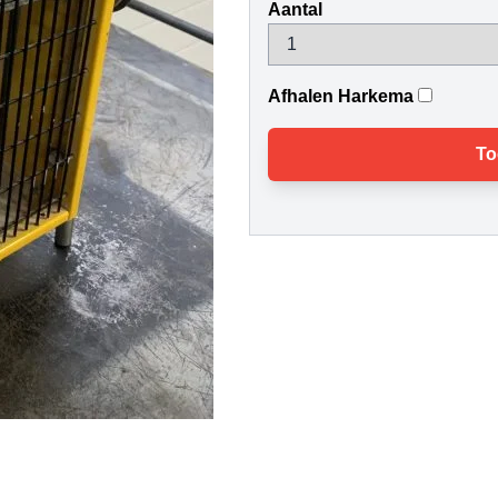
Aantal
Afhalen Harkema
To