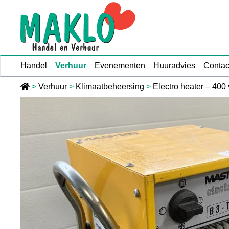
Ga naar de inhoud
Handel
Verhuur
Evenementen
Huuradvies
Contac
>
Verhuur
>
Klimaatbeheersing
>
Electro heater – 400 