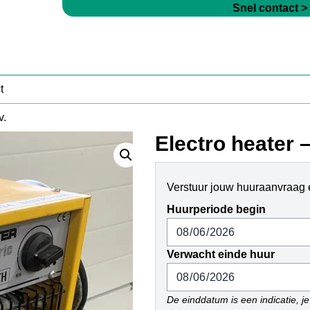
Snel contact >
t
v.
Electro heater –
Verstuur jouw huuraanvraag e
Huurperiode begin
Verwacht einde huur
De einddatum is een indicatie, je 